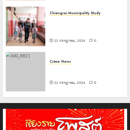
Chiangrai Municipality
Study
เลขาธิการ ป.ป.ส. ชื่นชมโรงเรียน
เทศบาล 7 ฝั่งหมิ่น ต้นแบบพัฒนา EF
สร้างภูมิคุ้มกันยาเสพติด
22 กรกฎาคม, 2026
0
Crime
News
ทหารผาเมืองบูรณาการหลายหน่วย
สกัดยึดไอซ์ 250 กิโลกรัม กลางแม่สาย
22 กรกฎาคม, 2026
0