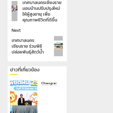
navigation
เทศบาลนครเชียงราย
Previous
มอบบ้านปรับปรุงใหม่
post:
ให้ผู้สูงอายุ เพื่อ
คุณภาพชีวิตที่ดีขึ้น
Next
Next
เทศบาลนคร
เชียงราย ร่วมพิธี
post:
ปล่อยพันธุ์สัตว์น้ำ
ข่าวที่เกี่ยวข้อง
Chiangrai Municipality
เทศบาล
นคร
เชียงราย
เดินหน้า
พัฒนา