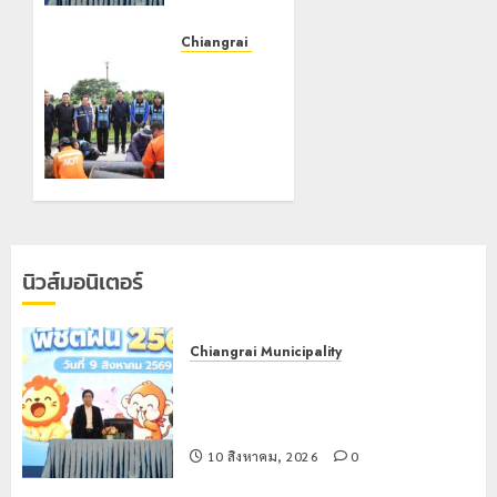
ศักยภาพ
การศึกษา
Chiangrai Municipality
สร้าง
เทศบาล
“Smart
นคร
Kids
เชียงราย
พิชิตฝัน”
ผนึก
สำนักงาน
10
ทรัพยากร
สิงหาคม,
น้ำที่ 1 ติด
2026
ตั้งเครื่อง
0
สูบน้ำ
นิวส์มอนิเตอร์
ขนาด
ใหญ่ 3
จุด
Chiangrai Municipality
ยุทธศาสตร์
เทศบาลนครเชียงราย เดินหน้าพัฒนา
รับมือฝน
ศักยภาพการศึกษา สร้าง “Smart Kids
หนัก
พิชิตฝัน”
ตลอดฤดู
ฝน
10 สิงหาคม, 2026
0