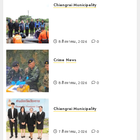
8 สิงหาคม,
Chiangrai Municipality
2026
เทศบาลนครเชียงรายผนึกสำนักงาน
0
ทรัพยากรน้ำที่ 1 ติดตั้งเครื่องสูบน้ำ
ขนาดใหญ่ 3 จุดยุทธศาสตร์รับมือฝน
หนักตลอดฤดูฝน
8 สิงหาคม, 2026
0
Crime
News
กกล.ผาเมืองปะทะแก๊งขนยาชายแดน
เชียงแสน ยึดยาบ้า 1.9 ล้านเม็ด
8 สิงหาคม, 2026
0
Chiangrai Municipality
เทศบาลนครเชียงรายร่วมกิจกรรม “วัน
รพี” ประจำปี 2569
7 สิงหาคม, 2026
0